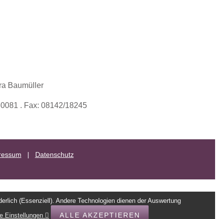
ra Baumüller
/30081 . Fax: 08142/18245
ressum
|
Datenschutz
rderlich (Essenziell). Andere Technologien dienen der Auswertung
ALLE AKZEPTIEREN
ie Einstellungen