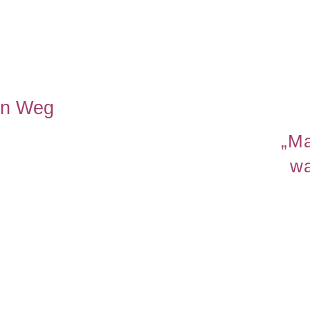
en Weg
„Ma
wa