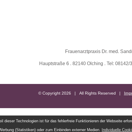
Frauenarztpraxis Dr. med. Sand
Hauptstraße 6 . 82140 Olching . Tel: 08142
© Copyright
2026 | All Rights Reserved |
Imp
l dieser Technologien ist für das fehlerfreie Funktionieren der Webseite erfo
Werbung (Statistiken) oder zum Einbinden externer Medien.
Individuelle Cook