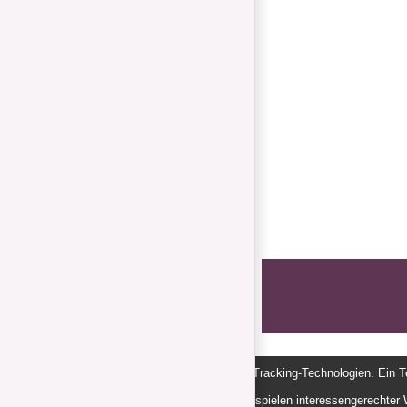
Page load link
Diese Webseite nutzt Cookies und Tracking-Technologien. Ein Tei
des Nutzerverhaltens oder dem Ausspielen interessengerechter 