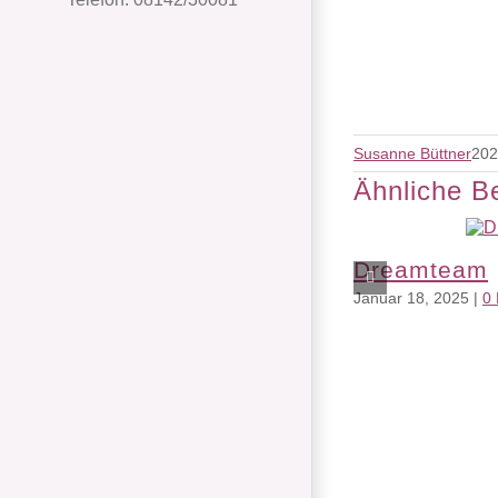
Susanne Büttner
202
Ähnliche B
Dreamteam
Januar 18, 2025
|
0